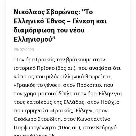
Νικόλαος Σβορώνος: “Το
Ελληνικό Έθνος – Γένεση και
διαμόρφωση του νέου
Ελληνισμού”
28/07/2020
“Τον όρο Γραικός τον βρίσκουμε στον
ιστορικό Πρίσκο (6ος αι.), που αναφέρει ότι
κάποιος που μιλάει ελληνικά θεωρείται
«Γραικός το γένος», στον Προκόπιο, που
τον χρησιμοποιεί δίπλα στον όρο Έλλην για
τους κατοίκους της Ελλάδας, στον Ησύχιο
που ερμηνεύει «Γραικός, Έλλην», στον
Θεόδωρο Στουδίτη, στον Κωνσταντίνο
Πορφυρογέννητο (10ος αι.), στον Κεδρηνό
και σε άλλους.” Ν.…