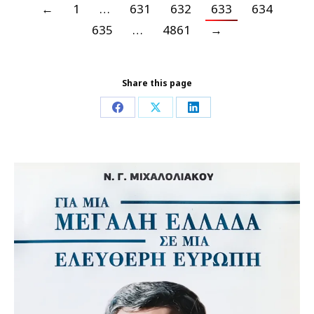
←
1
…
631
632
633
634
635
…
4861
→
Share this page
Share
Share
Share
on
on
on
Facebook
X
LinkedIn