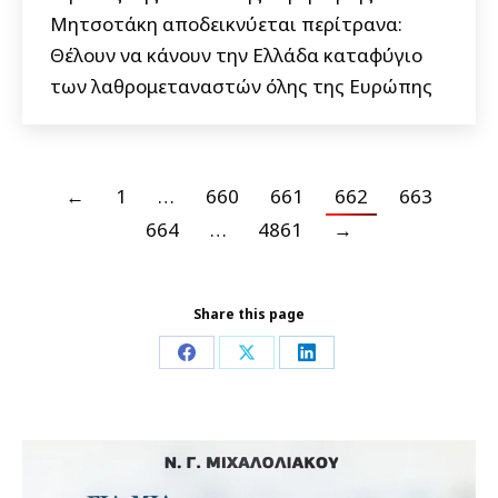
Μητσοτάκη αποδεικνύεται περίτρανα:
Θέλουν να κάνουν την Ελλάδα καταφύγιο
των λαθρομεταναστών όλης της Ευρώπης
←
1
…
660
661
662
663
664
…
4861
→
Share this page
Share
Share
Share
on
on
on
Facebook
X
LinkedIn