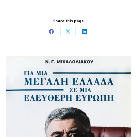
Share this page
Share
Share
Share
on
on
on
Facebook
X
LinkedIn