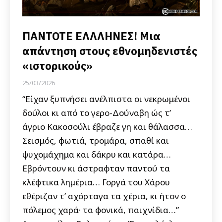
ΠΑΝΤΟΤΕ ΕΛΛΛΗΝΕΣ! Μια
απάντηση στους εθνομηδενιστές
«ιστορικούς»
25/03/2026
“Είχαν ξυπνήσει ανέλπιστα οι νεκρωμένοι
δούλοι κι από το γερο-Δούναβη ώς τ’
άγριο Κακοσούλι έβραζε γη και θάλασσα…
Σεισμός, φωτιά, τρομάρα, σπαθί και
ψυχομάχημα και δάκρυ και κατάρα…
Εβρόντουν κι άστραφταν παντού τα
κλέφτικα λημέρια… Γοργά του Χάρου
εθέριζαν τ’ αχόρταγα τα χέρια, κι ήτον ο
πόλεμος χαρά· τα φονικά, παιχνίδια…”