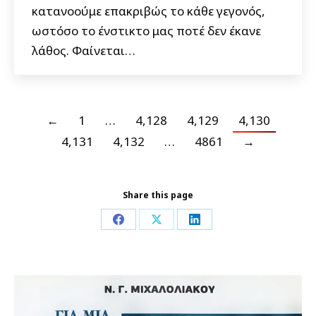
κατανοούμε επακριβώς το κάθε γεγονός,
ωστόσο το ένστικτο μας ποτέ δεν έκανε
λάθος. Φαίνεται…
←
1
…
4,128
4,129
4,130
4,131
4,132
…
4861
→
Share this page
Share
Share
Share
on
on
on
Facebook
X
LinkedIn