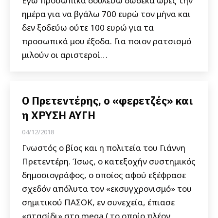
Εγώ προσωπικά δουλεύω δώδεκα ώρες την
ημέρα για να βγάλω 700 ευρώ τον μήνα και
δεν ξοδεύω ούτε 100 ευρώ για τα
προσωπικά μου έξοδα. Για ποιον ρατσισμό
μιλούν οι αριστεροί…
Ο Πρετεντέρης, ο «φερετζές» και
η ΧΡΥΣΗ ΑΥΓΗ
04/12/2018
Γνωστός ο βίος και η πολιτεία του Γιάννη
Πρετεντέρη. Ίσως, ο κατεξοχήν συστημικός
δημοσιογράφος, ο οποίος αφού εξέφρασε
σχεδόν απόλυτα τον «εκσυγχρονισμό» του
σημιτικού ΠΑΣΟΚ, εν συνεχεία, έπιασε
«στασίδι» στο mega ( το οποίο πλέον