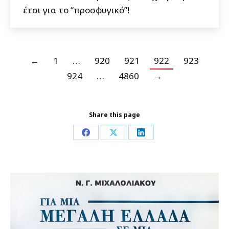
έτσι για το “προσφυγικό”!
←
1
…
920
921
922
923
924
…
4860
→
Share this page
Share
Share
Share
on
on
on
Facebook
X
LinkedIn