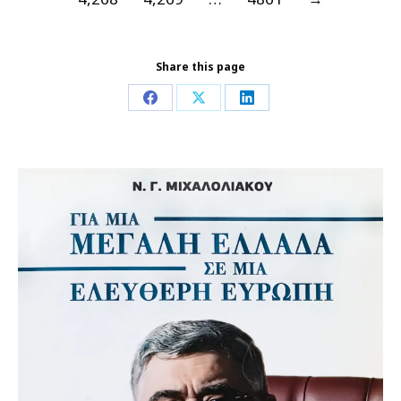
Share this page
Share
Share
Share
on
on
on
Facebook
X
LinkedIn