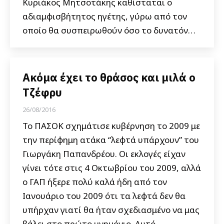
Κυριάκος Μητσοτάκης καθίσταται ο
αδιαμφισβήτητος ηγέτης, γύρω από τον
οποίο θα συσπειρωθούν όσο το δυνατόν…
Ακόμα έχει το θράσος και μιλά ο
Τζέφρυ
26/08/2016
Το ΠΑΣΟΚ σχημάτισε κυβέρνηση το 2009 με
την περίφημη ατάκα “λεφτά υπάρχουν” του
Γιωργάκη Παπανδρέου. Οι εκλογές είχαν
γίνει τότε στις 4 Οκτωβρίου του 2009, αλλά
ο ΓΑΠ ήξερε πολύ καλά ήδη από τον
Ιανουάριο του 2009 ότι τα λεφτά δεν θα
υπήρχαν γιατί θα ήταν σχεδιασμένο να μας
βάλει στο πρώτο μνημόνιο. Αυτό