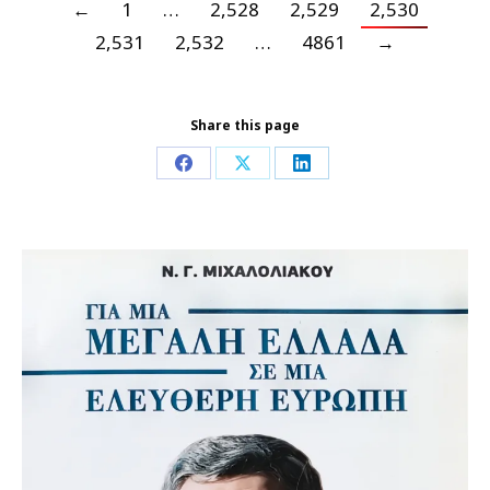
←
1
…
2,528
2,529
2,530
2,531
2,532
…
4861
→
Share this page
Share
Share
Share
on
on
on
Facebook
X
LinkedIn