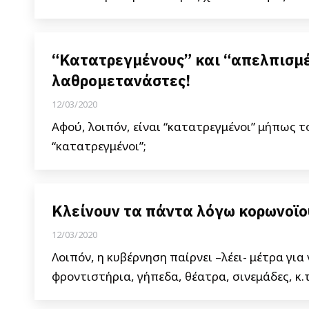
“Κατατρεγμένους” και “απελπισμέ
λαθρομετανάστες!
12/03/2020
Αφού, λοιπόν, είναι “κατατρεγμένοι” μήπως τ
“κατατρεγμένοι”;
Κλείνουν τα πάντα λόγω κορωνοϊο
12/03/2020
Λοιπόν, η κυβέρνηση παίρνει –λέει- μέτρα για 
φροντιστήρια, γήπεδα, θέατρα, σινεμάδες, κ.τ.