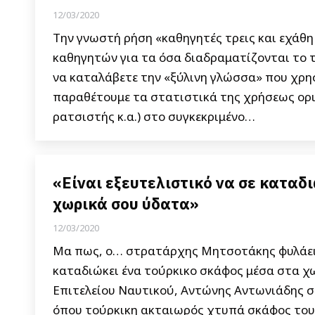
12/03/2020
Την γνωστή ρήση «καθηγητές τρεις και εχάθ
καθηγητών για τα όσα διαδραματίζονται το τ
να καταλάβετε την «ξύλινη γλώσσα» που χρησ
παραθέτουμε τα στατιστικά της χρήσεως ορι
ρατσιστής κ.α.) στο συγκεκριμένο…
«Είναι εξευτελιστικό να σε καταδ
χωρικά σου ύδατα»
12/03/2020
Μα πως, ο… στρατάρχης Μητσοτάκης φυλάει τ
καταδιώκει ένα τούρκικο σκάφος μέσα στα χω
Επιτελείου Ναυτικού, Αντώνης Αντωνιάδης σ
όπου τούρκικη ακταιωρός χτυπά σκάφος του 