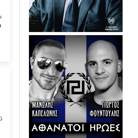
ν
α
,
ύ