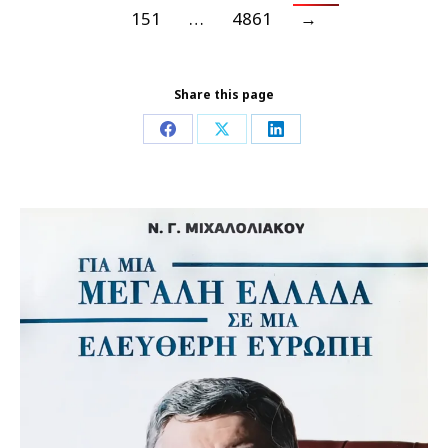
151
…
4861
→
Share this page
Share
Share
Share
on
on
on
Facebook
X
LinkedIn