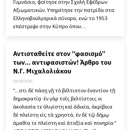
Γυμνάσιο, φοίτησε στην Σχολή Εφέδρων
Αξιωματικών. Υπηρέτησε την πατρίδα στα
Ελληνοβουλγαρικά σύνορα, ενώ το 1953
επέστρεψε στην Κύπρο όπου…
Αντισταθείτε στον “φασισμό”
των… αντιφασιστών! Άρθρο του
Ν.Γ. Μιχαλολιάκου
03/03/2020
“…ἔστι δὲ πάσῃ γῇ τὸ βέλτιστον ἐναντίον τῇ
δημοκρατίᾳ· ἐν γὰρ τοῖς βελτίστοις ἔνι
ἀκολασία τε ὀλιγίστη καὶ ἀδικία, ἀκρίβεια
δὲ πλείστη εἰς τὰ χρηστά, ἐν δὲ τῷ δήμῳ
ἀμαθία τε πλείστη καὶ ἀταξία καὶ πονηρία·”