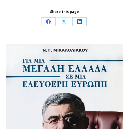
Share this page
Share
Share
Share
on
on
on
Facebook
X
LinkedIn