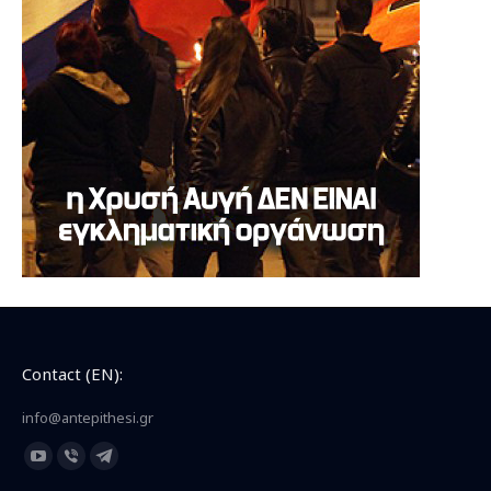
Contact (EN):
info@antepithesi.gr
Find us on:
YouTube
Viber
Telegram