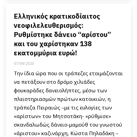
Ελληνικός κρατικοδίαιτος
νεοφιλελευθερισμός:
Ρυθμίστηκε δάνειο “αρίστου”
και του χαρίστηκαν 138
εκατομμύρια ευρώ!
07/09/2020
Την ίδια ώρα που οι τράπεζες ετοιμάζονται
να πετάξουν στο δρόμο χιλιάδες
φουκαράδες δανειολήπτες, μέσω των
πλειστηριασμών πρώτων κατοικιών, η
τράπεζα Πειραιώς –με τις ευλογίες των
«αρίστων» του Μητσοτάκη- «ρύθμισε»
σκανδαλωδώς δάνειο-μαμούθ του γνωστού
«άριστου» καζινάρχη, Κώστα Πηλαδάκη –