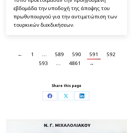
εβδομάδα την υποδοχή της άποψης του
πρωθυπουργού για την αντιμετώπιση των
τουρκικών διεκδικήσεων.
←
1
…
589
590
591
592
593
…
4861
→
Share this page
Share
Share
Share
on
on
on
Facebook
X
LinkedIn