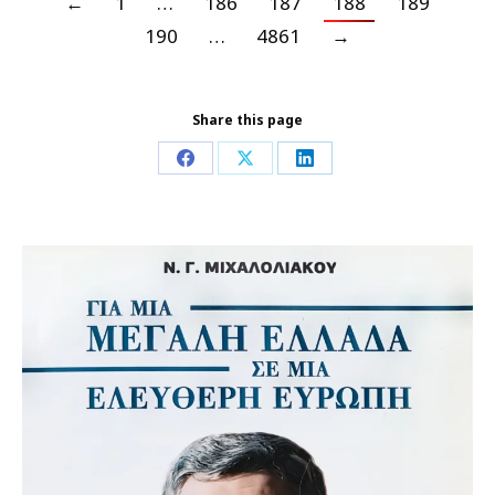
←
1
…
186
187
188
189
190
…
4861
→
Share this page
Share
Share
Share
on
on
on
Facebook
X
LinkedIn