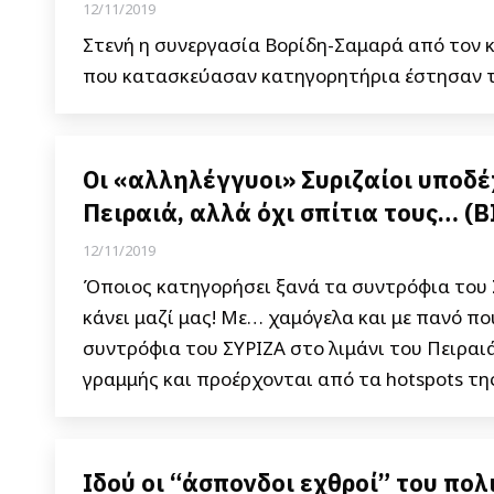
12/11/2019
Στενή η συνεργασία Βορίδη-Σαμαρά από τον κα
που κατασκεύασαν κατηγορητήρια έστησαν τ
Οι «αλληλέγγυοι» Συριζαίοι υποδ
Πειραιά, αλλά όχι σπίτια τους… (
12/11/2019
Όποιος κατηγορήσει ξανά τα συντρόφια του Σ
κάνει μαζί μας! Με… χαμόγελα και με πανό 
συντρόφια του ΣΥΡΙΖΑ στο λιμάνι του Πειρα
γραμμής και προέρχονται από τα hotspots της
Ιδού οι “άσπονδοι εχθροί” του πο