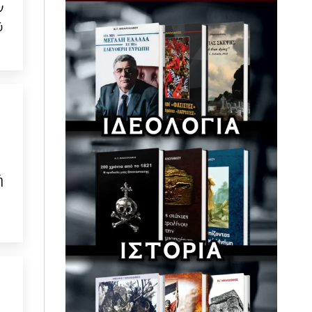
ν
ύ
ή