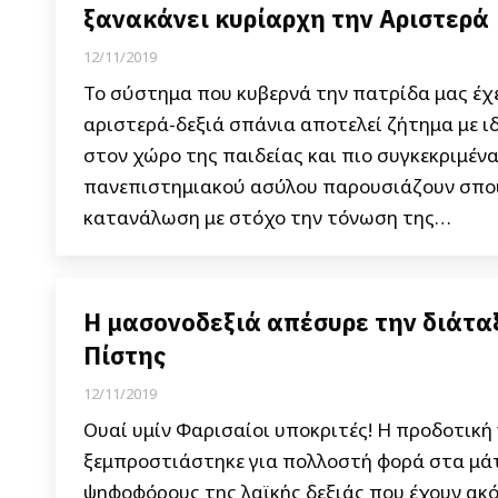
ξανακάνει κυρίαρχη την Αριστερά
12/11/2019
Το σύστημα που κυβερνά την πατρίδα μας έχε
αριστερά-δεξιά σπάνια αποτελεί ζήτημα με ιδ
στον χώρο της παιδείας και πιο συγκεκριμέν
πανεπιστημιακού ασύλου παρουσιάζουν σπουδ
κατανάλωση με στόχο την τόνωση της…
Η μασονοδεξιά απέσυρε την διάτα
Πίστης
12/11/2019
Ουαί υμίν Φαρισαίοι υποκριτές! Η προδοτικ
ξεμπροστιάστηκε για πολλοστή φορά στα μά
ψηφοφόρους της λαϊκής δεξιάς που έχουν ακό