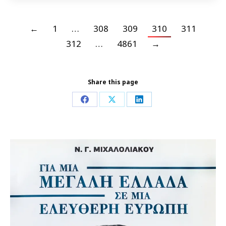
←
1
…
308
309
310
311
312
…
4861
→
Share this page
Share
Share
Share
on
on
on
Facebook
X
LinkedIn