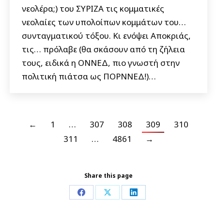
νεολέρα;) του ΣΥΡΙΖΑ τις κομματικές
νεολαίες των υπολοίπων κομμάτων του…
συνταγματικού τόξου. Κι ενόψει Αποκριάς,
τις… πρόλαβε (θα σκάσουν από τη ζήλεια
τους, ειδικά η ΟΝΝΕΔ, πιο γνωστή στην
πολιτική πιάτσα ως ΠΟΡΝΝΕΔ!)…
←
1
…
307
308
309
310
311
…
4861
→
Share this page
Share
Share
Share
on
on
on