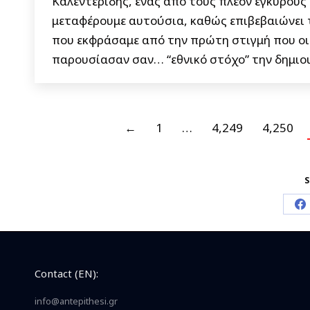
Καλεντερίδης, ένας από τους πλέον έγκυρους
μεταφέρουμε αυτούσια, καθώς επιβεβαιώνει 
που εκφράσαμε από την πρώτη στιγμή που οι
παρουσίασαν σαν… “εθνικό στόχο” την δημιο
←
1
…
4,249
4,250
S
S
o
F
Contact (EN):
info@antepithesi.gr