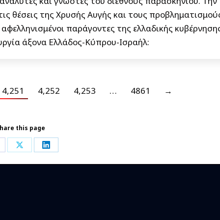
 αναλυτές και γνώστες του διεθνούς παρασκηνίου. Την
τις θέσεις της Χρυσής Αυγής και τους προβληματισμού
 αφελληνισμένοι παράγοντες της ελλαδικής κυβέρνηση
υργία άξονα Ελλάδος-Κύπρου-Ισραήλ:
4,251
4,252
4,253
…
4861
→
hare this page
hare
Share
Share
n
on
on
acebook
X
LinkedIn