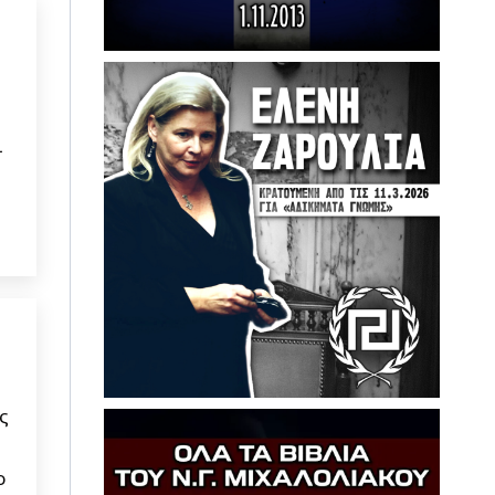
ι
ς
ο