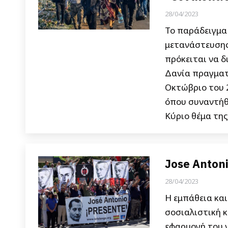
28/04/2023
Το παράδειγμα
μετανάστευσης 
πρόκειται να 
Δανία πραγματο
Οκτώβριο του 
όπου συναντήθη
Κύριο θέμα τη
Jose Antoni
28/04/2023
Η εμπάθεια και
σοσιαλιστική 
εφαρμογή του ν