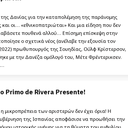
 της Δανίας για την καταπολέμηση της παράνομης
και οι… «εθνικοπατριώται» Και μια είδηση που δεν
διαβάσετε πουθενά αλλού… Επίσημη επίσκεψη στην
ποίησε ο σχετικά νέος (ανέλαβε την εξουσία τον
2022) πρωθυπουργός της Σουηδίας, Ούλφ Κρίστερσον,
κε με την Δανέζα ομόλογό του, Μέτε Φρέντερικσεν.
ς…
o Primo de Rivera Presente!
 η μικροπρέπεια των αριστερών δεν έχει όρια! Η
κυβέρνηση της Ισπανίας αποφάσισε να προωθήσει την
όμου ιστορικής μνήμης για τα θύματα του εμφυλίου