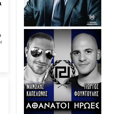
ι
α
!