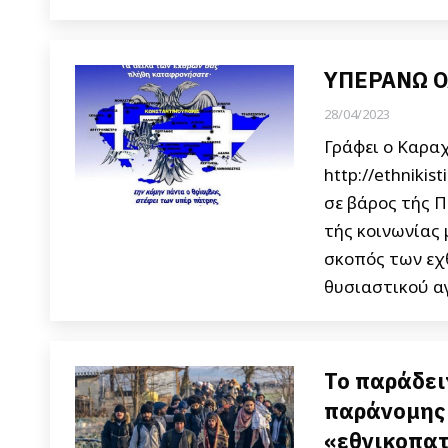
ΥΠΕΡΑΝΩ Ο
28/04/2023
Γράφει ο Καρα
http://ethniki
σε βάρος τής 
τής κοινωνίας 
σκοπός των εχθ
θυσιαστικού α
Το παράδει
παράνομης 
«εθνικοπατ