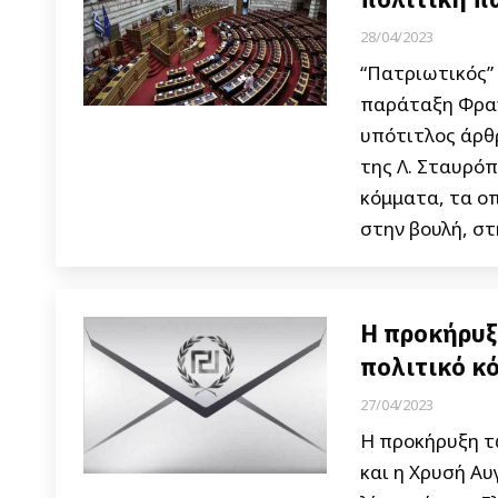
28/04/2023
“Πατριωτικός” 
παράταξη Φρανκ
υπότιτλος άρθρ
της Λ. Σταυρόπ
κόμματα, τα ο
στην βουλή, στ
Η προκήρυξ
πολιτικό κ
27/04/2023
Η προκήρυξη τ
και η Χρυσή Α