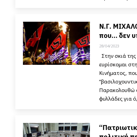
Ν.Γ. ΜΙΧΑΛ
που… δεν υ
28/04/2023
Στην σκιά της
ευρίσκομαι στ
Κινήματος, που
“βασιλοχουντικ
Παρακολουθώ ό
φυλλάδες για ό
“Πατριωτικ
πολιτική 