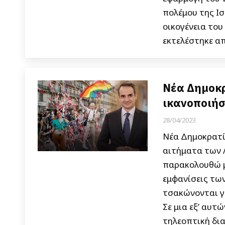
πολέμου της Ι
οικογένεια του
εκτελέστηκε α
Νέα Δημοκρ
ικανοποιήσ
28/04/2023
Νέα Δημοκρατία
αιτήματα των Λ
παρακολουθώ μ
εμφανίσεις τω
τσακώνονται γι
Σε μια εξ’ αυτ
τηλεοπτική δι