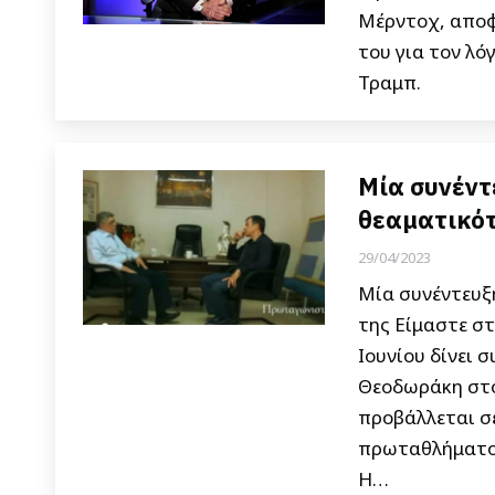
Μέρντοχ, αποφ
του για τον λό
Τραμπ.
Μία συνέντ
θεαματικότ
29/04/2023
Μία συνέντευξη
της Είμαστε στ
Ιουνίου δίνει
Θεοδωράκη στο
προβάλλεται σ
πρωταθλήματος
Η…