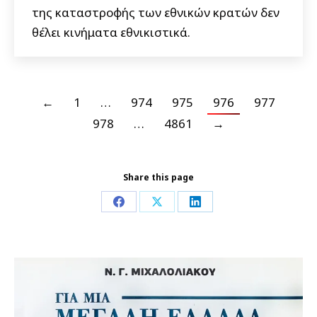
της καταστροφής των εθνικών κρατών δεν
θέλει κινήματα εθνικιστικά.
←
1
…
974
975
976
977
978
…
4861
→
Share this page
Share
Share
Share
on
on
on
Facebook
X
LinkedIn