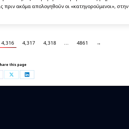
ας πριν ακόμα απολογηθούν οι «κατηγορούμενοι», στην
4,316
4,317
4,318
…
4861
→
hare this page
hare
Share
Share
n
on
on
acebook
X
LinkedIn