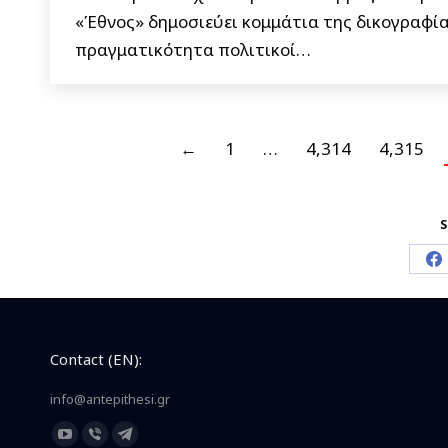
«Έθνος» δημοσιεύει κομμάτια της δικογραφί
πραγματικότητα πολιτικοί…
←
1
…
4,314
4,315
S
S
o
F
Contact (EN):
info@antepithesi.gr
Find us on:
YouTube
Viber
Telegram