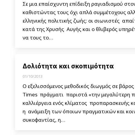
Σε μια επαίσχυντη επίδειξη ραγιαδισμού στο
καθιστώντας τους όχι απλά συμμέτοχους αλλ
ελληνικής πολιτικής ζωής: οι σιωνιστές απα
κατά της Χρυσής Αυγής και ο θλιβερός υπηρέτ
να τους το…
Δολιότητα και σκοπιμότητα
01/10/2013
Ο εξελισσόμενος μεθοδικός διωγμός σε βάρος
Times πράγματι παριστά «την μεγαλύτερη πο
καλλιέργεια ενός κλίματος προπαρασκευής κατ
η ανάμειξη των όποιων πραγματικών και κο
συκοφαντίας, η…