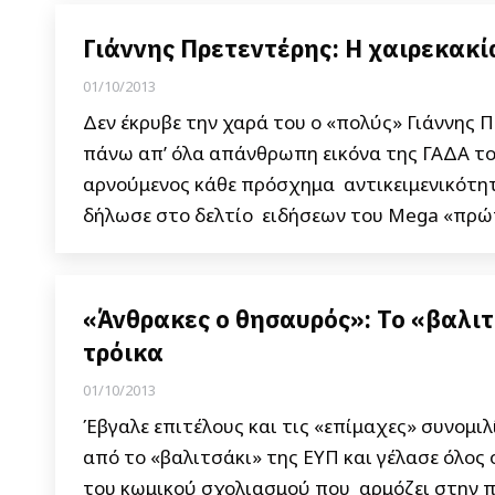
Γιάννης Πρετεντέρης: Η χαιρεκακί
01/10/2013
Δεν έκρυβε την χαρά του ο «πολύς» Γιάννης 
πάνω απ’ όλα απάνθρωπη εικόνα της ΓΑΔΑ τ
αρνούμενος κάθε πρόσχημα αντικειμενικότη
δήλωσε στο δελτίο ειδήσεων του Mega «πρώ
«Άνθρακες ο θησαυρός»: Το «βαλιτ
τρόικα
01/10/2013
Έβγαλε επιτέλους και τις «επίμαχες» συνομι
από το «βαλιτσάκι» της ΕΥΠ και γέλασε όλος 
του κωμικού σχολιασμού που αρμόζει στην π