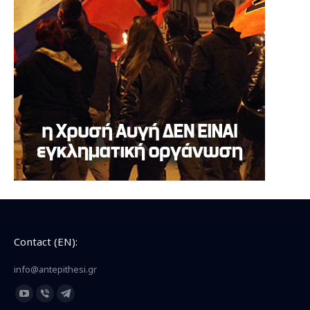
Contact (EN):
info@antepithesi.gr
Find us on:
YouTube
Viber
Telegram