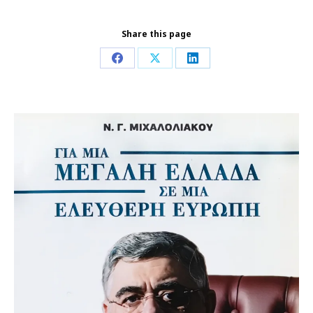
Share this page
Share
Share
Share
on
on
on
Facebook
X
LinkedIn