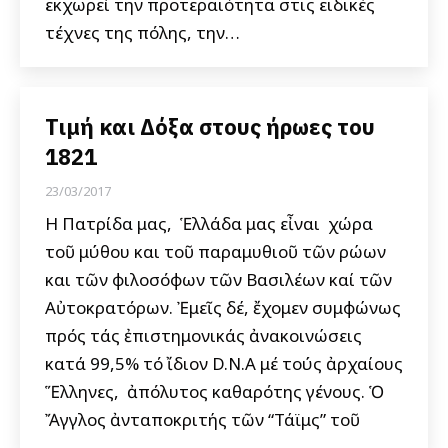
εκχωρεί την προτεραιότητα στις ειδικές
τέχνες της πόλης, την…
Τιμή και Δόξα στους ήρωες του
1821
23/03/2017
Η Πατρίδα μας, ἡ Ἑλλάδα μας εἶναι ἡ χώρα
τοῦ μύθου και τοῦ παραμυθιοῦ τῶν ἡρώων
και τῶν φιλοσόφων τῶν Βασιλέων καί τῶν
Αὐτοκρατόρων. Ἐμεῖς δέ, ἔχομεν συμφώνως
πρός τάς ἐπιστημονικάς ἀνακοινώσεις
κατά 99,5% τό ἴδιον D.N.A μέ τούς ἀρχαίους
Ἕλληνες, ἡ ἀπόλυτος καθαρότης γένους. Ὁ
Ἄγγλος ἀνταποκριτής τῶν “Τάϊμς” τοῦ