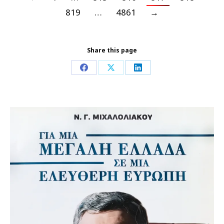
819
…
4861
→
Share this page
Share
Share
Share
on
on
on
Facebook
X
LinkedIn