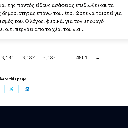
αι της παντός είδους ασάφειας επεδίωξε (και τα
 δημοσιότητας επάνω του, έτσι ώστε να ταϊστεί για
σμός του. Ο λόγος, φυσικά, για τον υπουργό
ι ό,τι περνάει από το χέρι του για…
3,181
3,182
3,183
…
4861
→
hare this page
hare
Share
Share
n
on
on
acebook
X
LinkedIn