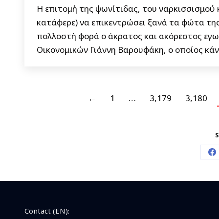
Η επιτομή της ψωνίτιδας, του ναρκισσισμού κ
κατάφερε) να επικεντρώσει ξανά τα φώτα της
πολλοστή φορά ο άκρατος και ακόρεστος εγωι
Οικονομικών Γιάννη Βαρουφάκη, ο οποίος κάνε
←
1
…
3,179
3,180
S
S
o
F
Contact (EN):