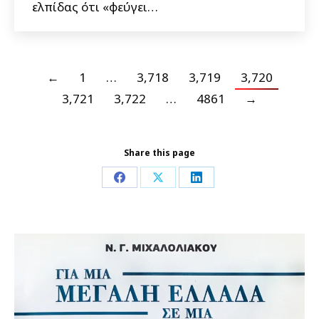
ελπίδας ότι «φεύγει…
←
1
…
3,718
3,719
3,720
3,721
3,722
…
4861
→
Share this page
Share
Share
Share
on
on
on
Facebook
X
LinkedIn