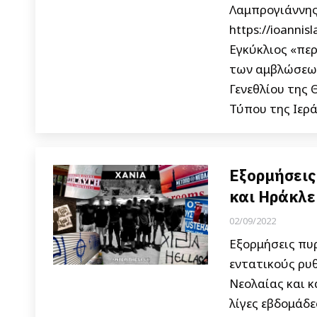
Λαμπρογιάννης
https://ioanni
Εγκύκλιος «πε
των αμβλώσεων
Γενεθλίου της 
Τύπου της Ιερά
Εξορμήσεις
και Ηράκλε
02/09/2022
Εξορμήσεις πυρ
εντατικούς ρυ
Νεολαίας και κ
λίγες εβδομάδε