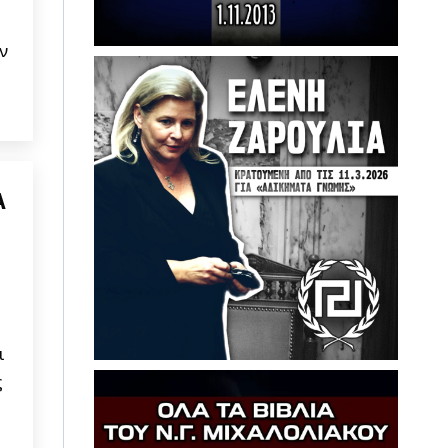
ι
ν
Α
ι
ς