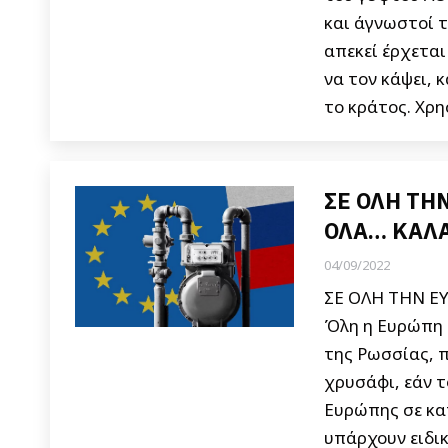
και άγνωστοί τ
απεκεί έρχεται
να τον κάψει, 
το κράτος. Χρ
ΣΕ ΟΛΗ ΤΗ
ΟΛΑ… ΚΑΛΑ
04/09/2022
ΣΕ ΟΛΗ ΤΗΝ Ε
Όλη η Ευρώπη ε
της Ρωσσίας, π
χρυσάφι, εάν τ
Ευρώπης σε κα
υπάρχουν ειδι