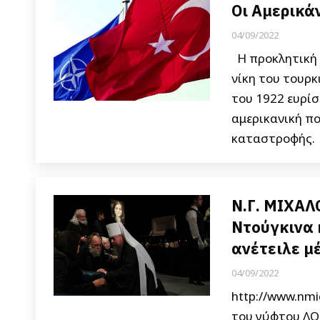
Οι Αμερικά
04/09/2022
Η προκλητική 
νίκη του τουρ
του 1922 ευρίσ
αμερικανική πο
καταστροφής.
Ν.Γ. ΜΙΧΑΛ
Ντούγκινα 
ανέτειλε μ
04/09/2022
http://www.nm
του γύφτου ΛΟ