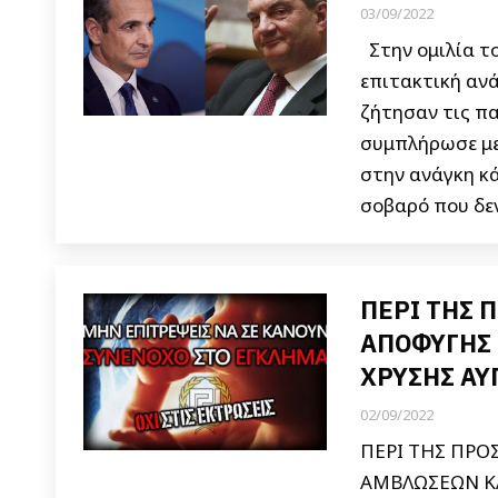
03/09/2022
Στην ομιλία τ
επιτακτική ανά
ζήτησαν τις πα
συμπλήρωσε με
στην ανάγκη κά
σοβαρό που δε
ΠΕΡΙ ΤΗΣ 
ΑΠΟΦΥΓΗΣ 
ΧΡΥΣΗΣ ΑΥ
02/09/2022
ΠΕΡΙ ΤΗΣ ΠΡΟ
ΑΜΒΛΩΣΕΩΝ ΚΑΙ