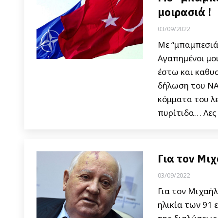
μοιρασιά !
03/09/2022
Με “μπαμπεσιά
Αγαπημένοι μου
έστω και καθυ
δήλωση του ΝΑΤ
κόμματα του λ
πυρίτιδα… Λες 
Για τον Μι
03/09/2022
Για τον Μιχαή
ηλικία των 91