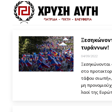
Ξεσηκώνοντ
τυράννων!
04/09/2022
Ξεσηκώνονται 
στο προτεκτορ
τάφου σιωπή», 
μη προνομιούχο
λαοί της Ευρώ