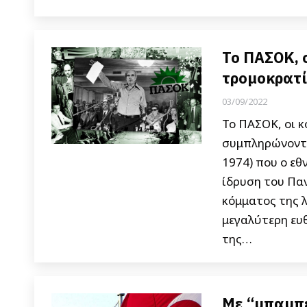
Το ΠΑΣΟΚ, 
τρομοκρατ
03/09/2022
Το ΠΑΣΟΚ, οι κ
συμπληρώνονται
1974) που ο ε
ίδρυση του Πα
κόμματος της 
μεγαλύτερη ευ
της…
Με “μπαμπε