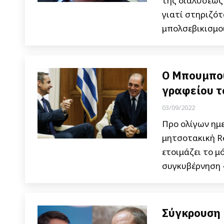
της διαλύσεως 
γιατί στηριζό
μπολσεβικισμο
Ο Μπουμπού
γραφείου τ
03/09/2022
Προ ολίγων ημ
μητσοτακική R
ετοιμάζει το 
συγκυβέρνηση –
Σύγκρουση