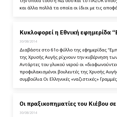
την οποία τόσο η ΝΔ όσο και το ΠΑΣΟΚ υποσ
και άλλα πολλά τα οποία οι ίδιοι με τις αποφ
Κυκλοφορεί η Εθνική εφημερίδα “
30/08/2014
Διαβάστε στο 61ο φύλλο της εφημερίδας “Εμπ
της Χρυσής Αυγής ρίχνουν την κυβέρνηση τω
Αντάρτες του γλυκού νερού οι «διαφωνούντες
προφυλακισμένοι βουλευτές της Χρυσής Αυγής
συμβούλια Οι Ελληνικές «ναζιστικές» Γραμμέ
Οι πραξικοπηματίες του Κιέβου σ
30/08/2014