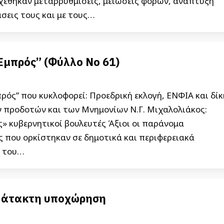
χέθηκαν μεταρρυθμίσεις, μειώσεις φόρων, ανάπτυξη
άσεις τους και με τους…
Εμπρός” (Φύλλο Νο 61)
ρός” που κυκλοφορεί: Προεδρική εκλογή, ΕΝΦΙΑ και δίκ
ν προδοτών και των Μνημονίων N.Γ. Μιχαλολιάκος:
» κυβερνητικοί βουλευτές Άξιοι οι παράνομα
 που ορκίστηκαν σε δημοτικά και περιφερειακά
ς του…
ε άτακτη υποχώρηση