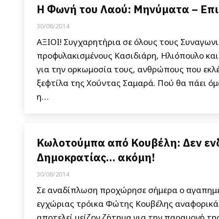
Η Φωνή του Λαού: Μηνύματα – Επι
30/08/2014
ΑΞΙΟΙ! Συγχαρητήρια σε όλους τους Συναγωνι
προφυλακισμένους Κασιδιάρη, Ηλιόπουλο και
για την ορκωμοσία τους, ανθρώπους που εκλέ
ξεφτίλα της Χούντας Σαμαρά. Πού θα πάει ό
η…
Κωλοτούμπα από Κουβέλη: Δεν ενδ
Δημοκρατίας… ακόμη!
30/08/2014
Σε αναδίπλωση προχώρησε σήμερα ο αγαπημέν
εγχώριας τρόικα Φώτης Κουβέλης αναφορικά 
αποτελεί μείζον ζήτημα για την παραμονή τη