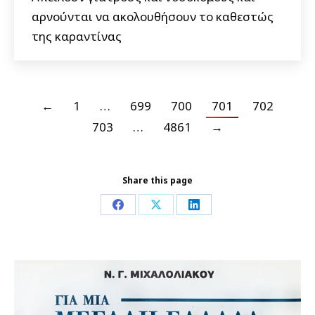
αρνούνται να ακολουθήσουν το καθεστώς
της καραντίνας
←
1
…
699
700
701
702
703
…
4861
→
Share this page
Share
Share
Share
on
on
on
Facebook
X
LinkedIn