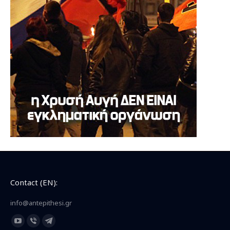
Contact (EN):
info@antepithesi.gr
Find us on:
YouTube
Viber
Telegram