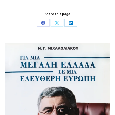
Share this page
Share
Share
Share
on
on
on
Facebook
X
LinkedIn