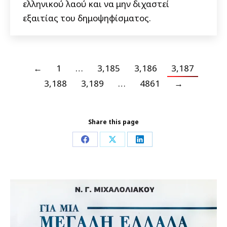
ελληνικού λαού και να μην διχαστεί
εξαιτίας του δημοψηφίσματος.
←
1
…
3,185
3,186
3,187
3,188
3,189
…
4861
→
Share this page
Share
Share
Share
on
on
on
Facebook
X
LinkedIn