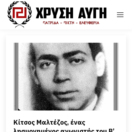
Κίτσος Μαλτέζος, ένας
λησμονημένος αγωνιστής του Β’