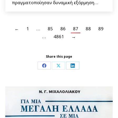
πραγματοποίησαν δυναμική εξόρμηση…
←
1
…
85
86
87
88
89
…
4861
→
Share this page
Share
Share
Share
on
on
on
Facebook
X
LinkedIn