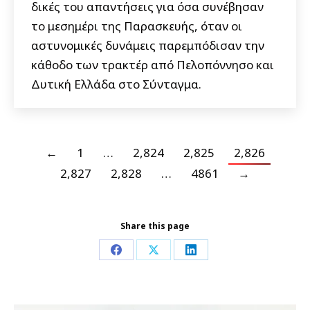
δικές του απαντήσεις για όσα συνέβησαν
το μεσημέρι της Παρασκευής, όταν οι
αστυνομικές δυνάμεις παρεμπόδισαν την
κάθοδο των τρακτέρ από Πελοπόννησο και
Δυτική Ελλάδα στο Σύνταγμα.
←
1
…
2,824
2,825
2,826
2,827
2,828
…
4861
→
Share this page
Share
Share
Share
on
on
on
Facebook
X
LinkedIn