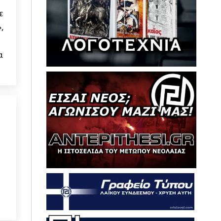
ε
,
α