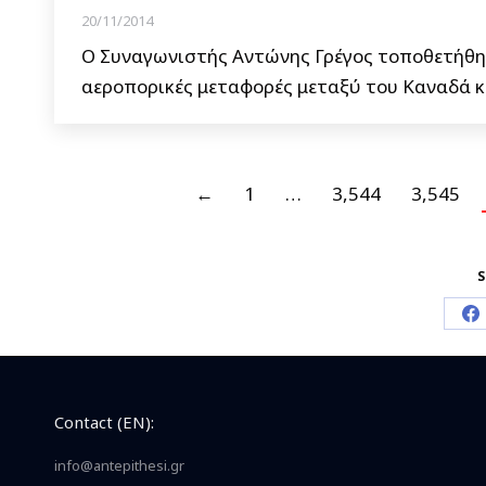
20/11/2014
Ο Συναγωνιστής Αντώνης Γρέγος τοποθετήθηκ
αεροπορικές μεταφορές μεταξύ του Καναδά 
←
1
…
3,544
3,545
S
S
o
F
Contact (EN):
info@antepithesi.gr