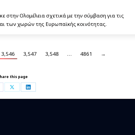
ε στην Ολομέλεια σχετικά με την σύμβαση για τις
και των χωρών της Ευρωπαϊκής κοινότητας.
3,546
3,547
3,548
…
4861
→
hare this page
hare
Share
Share
n
on
on
acebook
X
LinkedIn