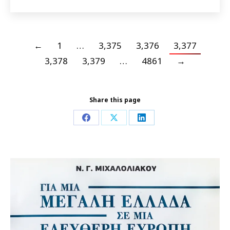
←
1
…
3,375
3,376
3,377
3,378
3,379
…
4861
→
Share this page
Share
Share
Share
on
on
on
Facebook
X
LinkedIn