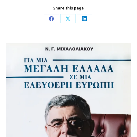
Share this page
Share
Share
Share
on
on
on
Facebook
X
LinkedIn