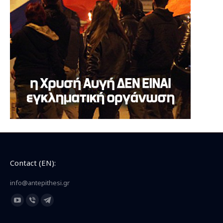
Contact (EN):
info@antepithesi.gr
Find us on:
YouTube
Viber
Telegram
page
page
page