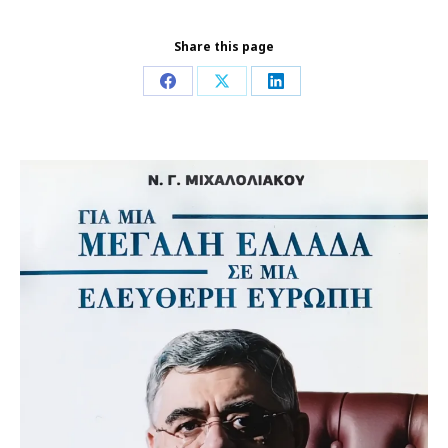
Share this page
Share
Share
Share
on
on
on
Facebook
X
LinkedIn