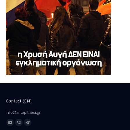
Contact (EN):
info@antepithesi.gr
Find us on:
YouTube
Viber
Telegram