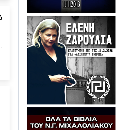
ό
.
ό