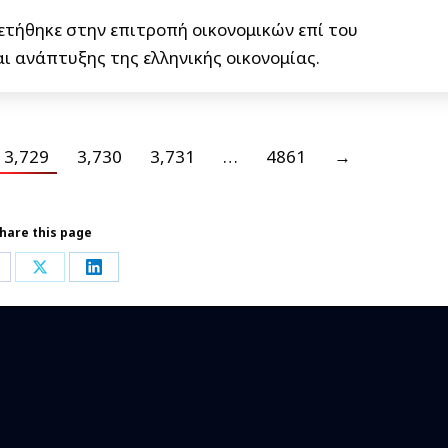
τήθηκε στην επιτροπή οικονομικών επί του
ι ανάπτυξης της ελληνικής οικονομίας.
3,729
3,730
3,731
…
4861
→
hare this page
hare
Share
Share
n
on
on
acebook
X
LinkedIn