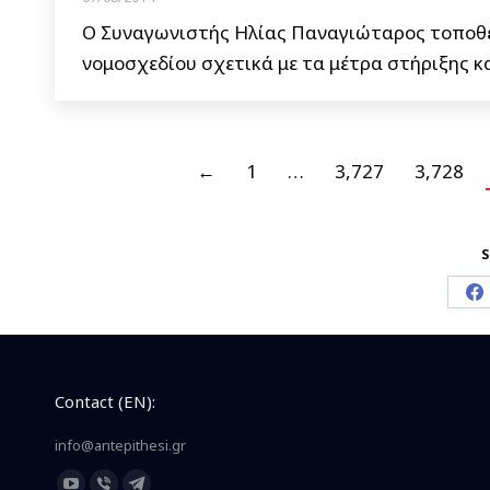
Ο Συναγωνιστής Ηλίας Παναγιώταρος τοποθε
νομοσχεδίου σχετικά με τα μέτρα στήριξης κα
←
1
…
3,727
3,728
S
S
o
F
Contact (EN):
info@antepithesi.gr
Find us on: