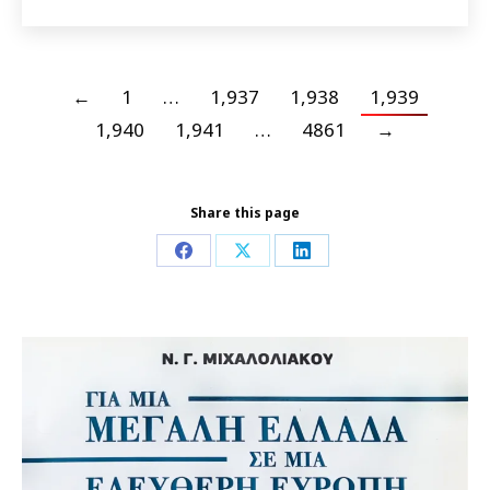
←
1
…
1,937
1,938
1,939
1,940
1,941
…
4861
→
Share this page
Share
Share
Share
on
on
on
Facebook
X
LinkedIn