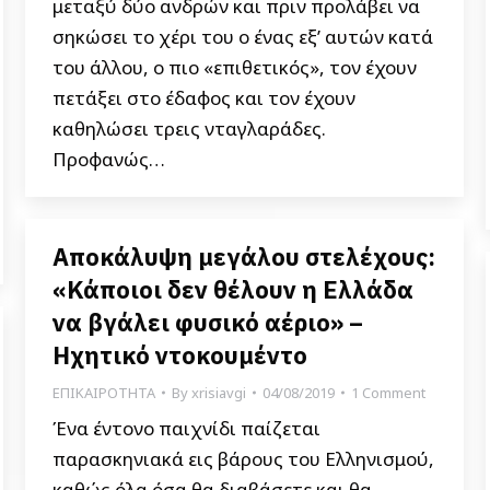
μεταξύ δύο ανδρών και πριν προλάβει να
σηκώσει το χέρι του ο ένας εξ’ αυτών κατά
του άλλου, ο πιο «επιθετικός», τον έχουν
πετάξει στο έδαφος και τον έχουν
καθηλώσει τρεις νταγλαράδες.
Προφανώς…
Aποκάλυψη μεγάλου στελέχους:
«Κάποιοι δεν θέλουν η Ελλάδα
να βγάλει φυσικό αέριο» –
Hχητικό ντοκουμέντο
ΕΠΙΚΑΙΡΟΤΗΤΑ
By
xrisiavgi
04/08/2019
1 Comment
Ένα έντονο παιχνίδι παίζεται
παρασκηνιακά εις βάρους του Ελληνισμού,
καθώς όλα όσα θα διαβάσετε και θα