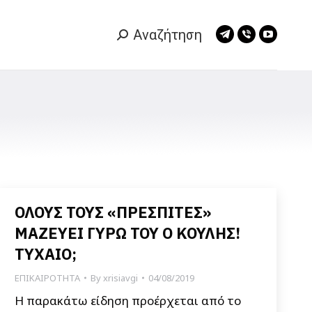
Αναζήτηση
Search:
Telegram
Viber
YouTub
page
page
page
opens
opens
opens
in
in
in
new
new
new
window
window
window
ΟΛΟΥΣ ΤΟΥΣ «ΠΡΕΣΠΙΤΕΣ»
ΜΑΖΕΥΕΙ ΓΥΡΩ ΤΟΥ Ο ΚΟΥΛΗΣ!
ΤΥΧΑΙΟ;
ΕΠΙΚΑΙΡΟΤΗΤΑ
By
xrisiavgi
04/08/2019
Η παρακάτω είδηση προέρχεται από το