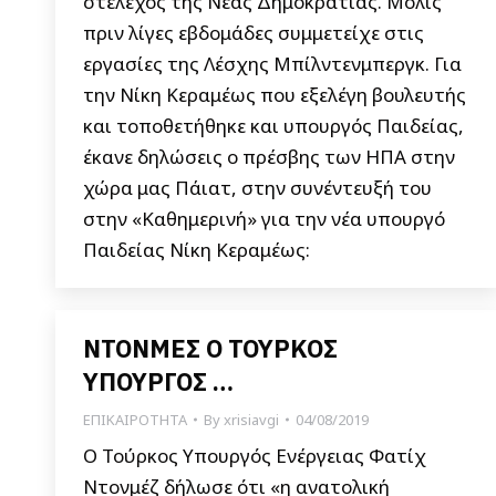
στέλεχος της Νέας Δημοκρατίας. Μόλις
πριν λίγες εβδομάδες συμμετείχε στις
εργασίες της Λέσχης Μπίλντενμπεργκ. Για
την Νίκη Κεραμέως που εξελέγη βουλευτής
και τοποθετήθηκε και υπουργός Παιδείας,
έκανε δηλώσεις ο πρέσβης των ΗΠΑ στην
χώρα μας Πάιατ, στην συνέντευξή του
στην «Καθημερινή» για την νέα υπουργό
Παιδείας Νίκη Κεραμέως:
ΝΤΟΝΜΕΣ Ο ΤΟΥΡΚΟΣ
ΥΠΟΥΡΓΟΣ …
ΕΠΙΚΑΙΡΟΤΗΤΑ
By
xrisiavgi
04/08/2019
O Τούρκος Υπουργός Ενέργειας Φατίχ
Ντονμέζ δήλωσε ότι «η ανατολική