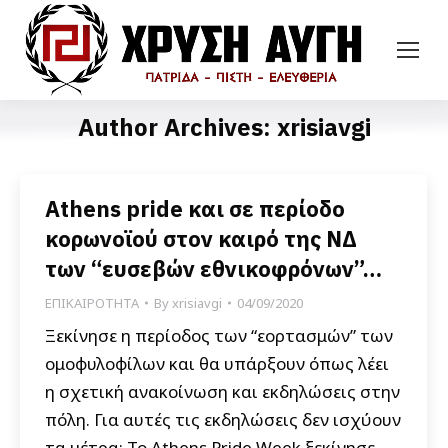
Author Archives:
xrisiavgi
Athens pride και σε περίοδο
κορωνοϊού στον καιρό της ΝΔ
των “ευσεβών εθνικοφρόνων”…
ΕΠΙΚΑΙΡΟΤΗΤΑ
By
xrisiavgi
04/09/2020
Ξεκίνησε η περίοδος των “εορτασμών” των
ομοφυλοφίλων και θα υπάρξουν όπως λέει
η σχετική ανακοίνωση και εκδηλώσεις στην
πόλη. Για αυτές τις εκδηλώσεις δεν ισχύουν
τα μέτρα; Το Athens Pride Week ξεκίνησε