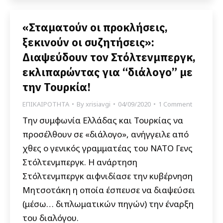
«Σταματούν οι προκλήσεις,
ξεκινούν οι συζητήσεις»:
Διαψεύδουν τον Στόλτενμπεργκ,
εκλιπαρώντας για “διάλογο” με
την Τουρκία!
ΕΠΙΚΑΙΡΟΤΗΤΑ
By
xrisiavgi
04/09/2020
1 Comment
Την συμφωνία Ελλάδας και Τουρκίας να
προσέλθουν σε «διάλογο», ανήγγειλε από
χθες ο γενικός γραμματέας του ΝΑΤΟ Γενς
Στόλτενμπεργκ. Η ανάρτηση
Στόλτενμπεργκ αιφνιδίασε την κυβέρνηση
Μητσοτάκη η οποία έσπευσε να διαψεύσει
(μέσω… διπλωματικών πηγών) την έναρξη
του διαλόγου.