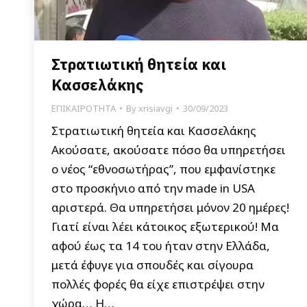
Στρατιωτική θητεία και
Κασσελάκης
ΕΠΙΚΑΙΡΟΤΗΤΑ
By
xrisiavgi
30/09/2023
Στρατιωτική θητεία και Κασσελάκης
Ακούσατε, ακούσατε πόσο θα υπηρετήσει
ο νέος “εθνοσωτήρας”, που εμφανίστηκε
στο προσκήνιο από την made in USA
αριστερά. Θα υπηρετήσει μόνον 20 ημέρες!
Γιατί είναι λέει κάτοικος εξωτερικού! Μα
αφού έως τα 14 του ήταν στην Ελλάδα,
μετά έφυγε για σπουδές και σίγουρα
πολλές φορές θα είχε επιστρέψει στην
χώρα… Η…