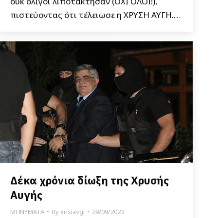
ουκ ολίγοι λιποτάκτησαν (ΟΧΙ ΟΛΟΙ!),
πιστεύοντας ότι τέλειωσε η ΧΡΥΣΗ ΑΥΓΗ.…
Δέκα χρόνια δίωξη της Χρυσής
Αυγής
ΜΗΝΥΜΑΤΑ
By
xrisiavgi
29/09/2023