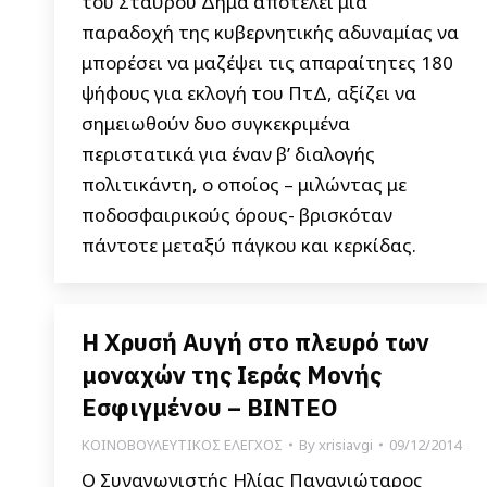
του Σταύρου Δήμα αποτελεί μια
παραδοχή της κυβερνητικής αδυναμίας να
μπορέσει να μαζέψει τις απαραίτητες 180
ψήφους για εκλογή του ΠτΔ, αξίζει να
σημειωθούν δυο συγκεκριμένα
περιστατικά για έναν β’ διαλογής
πολιτικάντη, ο οποίος – μιλώντας με
ποδοσφαιρικούς όρους- βρισκόταν
πάντοτε μεταξύ πάγκου και κερκίδας.
Η Χρυσή Αυγή στο πλευρό των
μοναχών της Ιεράς Μονής
Εσφιγμένου – ΒΙΝΤΕΟ
ΚΟΙΝΟΒΟΥΛΕΥΤΙΚΟΣ ΕΛΕΓΧΟΣ
By
xrisiavgi
09/12/2014
Ο Συναγωνιστής Ηλίας Παναγιώταρος