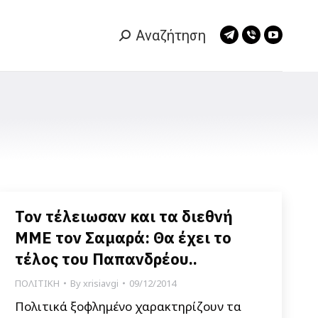
Αναζήτηση
Search:
Telegram
Viber
YouTub
page
page
page
opens
opens
opens
in
in
in
new
new
new
window
window
window
Τον τέλειωσαν και τα διεθνή
ΜΜΕ τον Σαμαρά: Θα έχει το
τέλος του Παπανδρέου..
ΠΟΛΙΤΙΚΗ
By
xrisiavgi
09/12/2014
Πολιτικά ξοφλημένο χαρακτηρίζουν τα