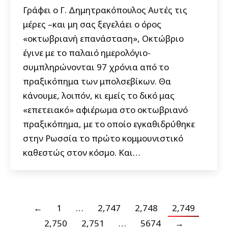
Γράφει ο Γ. Δημητρακόπουλος Αυτές τις
μέρες –και μη σας ξεγελάει ο όρος
«οκτωβριανή επανάσταση», Οκτώβριο
έγινε με το παλαιό ημερολόγιο-
συμπληρώνονται 97 χρόνια από το
πραξικόπημα των μπολσεβίκων. Θα
κάνουμε, λοιπόν, κι εμείς το δικό μας
«επετειακό» αφιέρωμα στο οκτωβριανό
πραξικόπημα, με το οποίο εγκαθιδρύθηκε
στην Ρωσσία το πρώτο κομμουνιστικό
καθεστώς στον κόσμο. Και…
←
1
…
2,747
2,748
2,749
2,750
2,751
…
5674
→