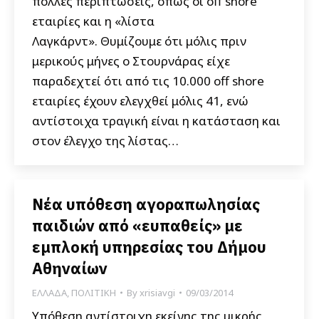
πολλές περιπτώσεις, όπως οι off shore
εταιρίες και η «λίστα
Λαγκάρντ». Θυμίζουμε ότι μόλις πριν
μερικούς μήνες ο Στουρνάρας είχε
παραδεχτεί ότι από τις 10.000 off shore
εταιρίες έχουν ελεγχθεί μόλις 41, ενώ
αντίστοιχα τραγική είναι η κατάσταση και
στον έλεγχο της λίστας…
Νέα υπόθεση αγοραπωλησίας
παιδιών από «ευπαθείς» με
εμπλοκή υπηρεσίας του Δήμου
Αθηναίων
ΕΛΛΑΔΑ
,
ΠΟΛΙΤΙΚΗ
By
xrisiavgi
09/03/2014
Υπόθεση αντίστοιχη εκείνης της μικρής