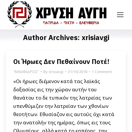
Author Archives:
xrisiavgi
Οι Ήρωες Δεν Πεθαίνουν Ποτέ!
"ΜΑΙΑΝΔΡΟΣ"
By
xrisiavgi
31/10/2018
1 Comment
«Οι ήρωες διέμενον κατά τας λαϊκάς
δοξασίας εις την χώραν αυτήν του
θανάτου το δε τυπικόν της λατρείας των
υπενθύμιζεν την λατρείαν των χθονίων
θεοτήτων. Εθυσίαζον εις αυτούς όχι κατά
την ανατολήν της ημέρας, όπως εις τους
Ολυμπίους, αλλά κατά το εσπέρας, την