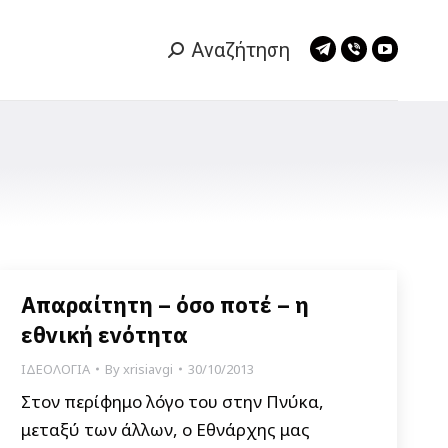
Αναζήτηση
Search:
Telegram
Viber
YouTub
page
page
page
opens
opens
opens
in
in
in
new
new
new
window
window
window
Απαραίτητη – όσο ποτέ – η
εθνική ενότητα
ΙΔΕΟΛΟΓΙΑ
By
xrisiavgi
30/10/2013
Στον περίφημο λόγο του στην Πνύκα,
μεταξύ των άλλων, ο Εθνάρχης μας