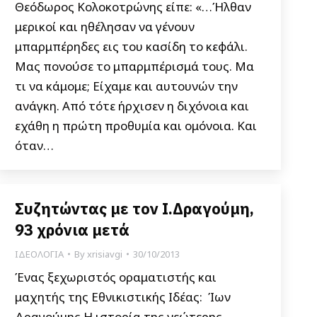
Θεόδωρος Κολοκοτρώνης είπε: «…Ήλθαν
μερικοί και ηθέλησαν να γένουν
μπαρμπέρηδες εις του κασίδη το κεφάλι.
Μας πονούσε το μπαρμπέρισμά τους. Μα
τι να κάμομε; Είχαμε και αυτουνών την
ανάγκη. Από τότε ήρχισεν η διχόνοια και
εχάθη η πρώτη προθυμία και ομόνοια. Και
όταν…
Συζητώντας με τον Ι.Δραγούμη,
93 χρόνια μετά
ΙΔΕΟΛΟΓΙΑ
By
xrisiavgi
30/10/2013
Ένας ξεχωριστός οραματιστής και
μαχητής της Εθνικιστικής Ιδέας: Ίων
Δραγούμης Η ιστορία της νεώτερης