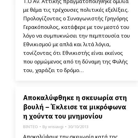
Τ.Ο Αν. Αττικής πραγματοποιήθηκε ομιλία
με θέμα τις τρέχουσες πολιτικές εξελίξεις.
Προλογίζοντας ο Συναγωνιστής Γρηγόρης
Γερακόπουλος, κατάφερε με τον μεστό του
λόγο να συμπυκνώσει την πεμπτουσία του
Εθνικισμού με απλά και λιτά λόγια,
τονίζοντας ότι Εθνικιστής είναι εκείνος
που ορμώμενος από τη δύναμη της Φυλής
του, χαράζει το δρόμο…
Αποκαλύφθηκε η σκευωρία στη
βουλή – Έκλεισε τα μικρόφωνα
η χούντα του μνημονίου
ΒΙΝΤΕΟ
By
xrisiavgi
30/10/2013
Αποκαλύψαμε την σκευωρία κατά της