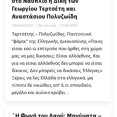
στο Ναύπλιο η Δίκη των
Γεωργίου Τερτσέτη και
Αναστάσιου Πολυζωίδη
"ΜΑΙΑΝΔΡΟΣ"
By
xrisiavgi
27/09/2018
Τερτσέτης – Πολυζωίδης: Παντοτινοί
“φάροι” της Ελληνικής Δικαιοσύνης «Ποιος
είσαι εσύ ώ επίτροπε που ήρθες στη χώρα
μας να μας δικάσεις; Είσαι αλλόεθνος. Και
για να είσαι αλλόεθνος δεν μπορεί να είσαι
δίκαιος. Δεν μπορείς να δικάσεις Έλληνες».
Ξέρεις να λες Ελλάδα στα ελληνικά, μα
τίποτε δε νοιώθεις απ’ ό,τι σπουδαίο,
μεγάλο και αιώνιο κρύβει…
`Η Φωνή του Λαού: Μηνύματα –