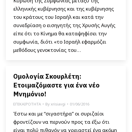
Κύρωση της Συμφωνίας μεταξύ της
ελληνικής κυβέρνησης και της κυβέρνησης
του κράτους του Ισραήλ και κατά την
συνεδρίαση ο εισηγητής της Χρυσής Αυγής
είπε ότι το Κίνημα θα καταψηφίσει την
συμφωνία, διότι «το Ισραήλ εφαρμόζει
μεθόδους γενοκτονίας του…
Ομολογία Σκουρλέτη:
Ετοιμαζόμαστε για ένα νέο
Μνημόνιο!
ΕΠΙΚΑΙΡΟΤΗΤΑ
By
xrisiavgi
01/06/2016
Έστω και με “σιγαστήρα” οι συριζαίοι
φροντίζουν να περνούν προς τα έξω ότι
είναι πολύ πιθανόν να χρειαστεί ένα ακόμη