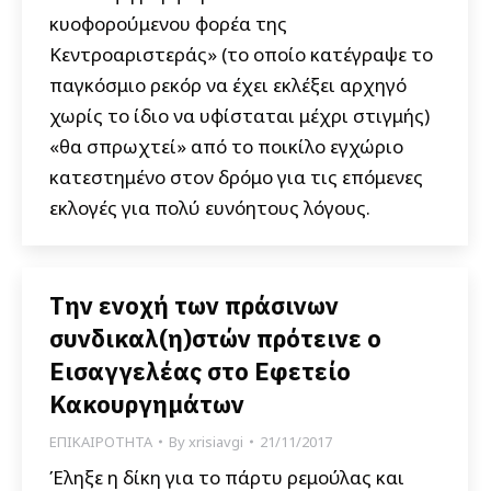
κυοφορούμενου φορέα της
Κεντροαριστεράς» (το οποίο κατέγραψε το
παγκόσμιο ρεκόρ να έχει εκλέξει αρχηγό
χωρίς το ίδιο να υφίσταται μέχρι στιγμής)
«θα σπρωχτεί» από το ποικίλο εγχώριο
κατεστημένο στον δρόμο για τις επόμενες
εκλογές για πολύ ευνόητους λόγους.
Την ενοχή των πράσινων
συνδικαλ(η)στών πρότεινε ο
Εισαγγελέας στο Εφετείο
Κακουργημάτων
ΕΠΙΚΑΙΡΟΤΗΤΑ
By
xrisiavgi
21/11/2017
Έληξε η δίκη για το πάρτυ ρεμούλας και