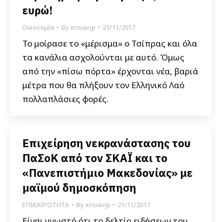
ευρώ!
Οικονομία
By
xrisiavgi
21/11/2017
Το μοίρασε το «μέρισμα» ο Τσίπρας και όλα
τα κανάλια ασχολούνται με αυτό. Όμως
από την «πίσω πόρτα» έρχονται νέα, βαριά
μέτρα που θα πλήξουν τον Ελληνικό Λαό
πολλαπλάσιες φορές.
Επιχείρηση νεκρανάστασης του
ΠαΣοΚ από τον ΣΚΑΪ και το
«Πανεπιστήμιο Μακεδονίας» με
μαϊμού δημοσκόπηση
ΕΠΙΚΑΙΡΟΤΗΤΑ
By
xrisiavgi
21/11/2017
Είναι γνωστό ότι το δελτίο ειδήσεων του