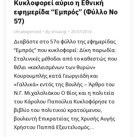
Κυκλοφορεί αύριο η Εθνική
εφημερίδα “Εμπρός” (Φύλλο Νο
57)
Uncategorized
By
xrisiavgi
25/07/2014
Διαβάστε στο 57ο φύλλο της εφημερίδας
“Εμπρός” που κυκλοφορεί: Δίκη παρωδία:
Σταλινικές μέθοδοι από το καθεστώς που
θέλει «κεκλεισμένων των θυρών»
Κουρουμπλής κατά Γεωργιάδη και
«Γαλλικά» εντός της Βουλής – Άρθρο του
Ν.Γ. Μιχαλολιάκου Ο Βίος και η πολιτεία
του Κάρολου Παπούλια Κυκλοφόρησε το
βιβλίο του πολιτικού κρατούμενου,
βουλευτή Επικρατείας της Χρυσής Αυγής
Χρήστου Παππά Εξευτελισμός…