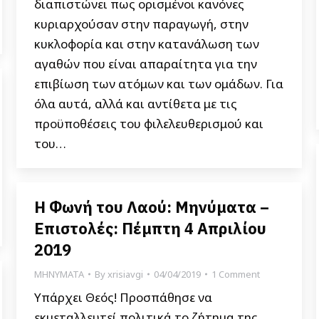
διαπιστώνει πως ορισμένοι κανόνες
κυριαρχούσαν στην παραγωγή, στην
κυκλοφορία και στην κατανάλωση των
αγαθών που είναι απαραίτητα για την
επιβίωση των ατόμων και των ομάδων. Για
όλα αυτά, αλλά και αντίθετα με τις
προϋποθέσεις του φιλελευθερισμού και
του…
Η Φωνή του Λαού: Μηνύματα –
Επιστολές: Πέμπτη 4 Απριλίου
2019
ΜΗΝΥΜΑΤΑ
By
xrisiavgi
04/04/2019
1 Comment
Υπάρχει Θεός! Προσπάθησε να
εκμεταλλευτεί πολιτικά το ζήτημα της