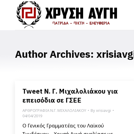
Author Archives:
xrisiavg
Tweet Ν. Γ. Μιχαλολιάκου για
επεισόδια σε ΓΣΕΕ
ΑΡΘΡΟΓΡΑΦΙΑ Ν.Γ. ΜΙΧΑΛΟΛΙΑΚΟΥ
By
xrisiavgi
04/04/2019
Ο Γενικός Γραμματέας του Λαϊκού
Συνδέσμου – Χρυσή Αυγή σχολίασε με