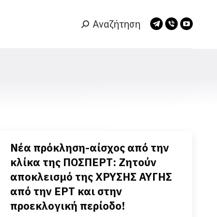
Αναζήτηση
Search:
Telegram
Viber
YouTub
page
page
page
opens
opens
opens
in
in
in
new
new
new
window
window
window
Νέα πρόκληση-αίσχος από την
κλίκα της ΠΟΣΠΕΡΤ: Ζητούν
αποκλεισμό της ΧΡΥΣΗΣ ΑΥΓΗΣ
από την ΕΡΤ και στην
προεκλογική περίοδο!