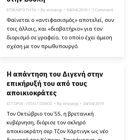
ΕΠΙΚΑΙΡΟΤΗΤΑ
By
xrisiavgi
04/04/2019
1 Comment
Φαίνεται ο «αντιφασισμός» αποτελεί, συν
τοις άλλοις, και «διαβατήριο» για τον
διορισμό σε γραφείο, το οποίο έχει άμεση
σχέση με τον πρωθυπουργό.
Η απάντηση του Διγενή στην
επικήρυξή του από τους
αποικιοκράτες
ΙΣΤΟΡΙΑ - ΠΟΛΙΤΙΣΜΟΣ
By
xrisiavgi
04/04/2019
Τον Οκτώβριο του΄55, η βρετανική
κυβέρνηση, διόρισε τον σκληρό
αποικιοκράτη σερ Τζον Χάρτινγκ ως νέο
διοικητή της Κύπρου. Ταυτόχρονα, οι